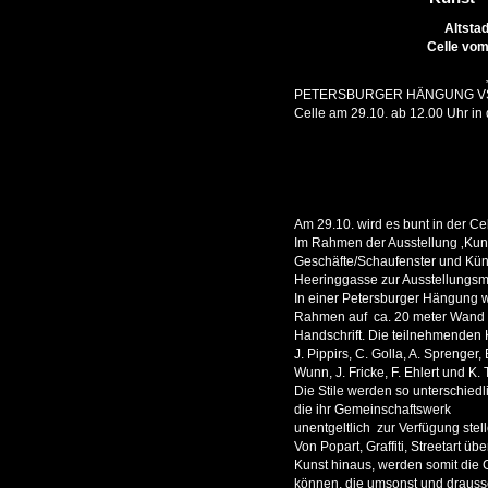
Altsta
Celle vom
PETERSBURGER HÄNGUNG V
Celle am 29.10. ab 12.00 Uhr in
Am 29.10. wird es bunt in der Cell
Im Rahmen der Ausstellung ‚Kunst
Geschäfte/Schaufenster und Küns
Heeringgasse zur Ausstellungsme
In einer Petersburger Hängung w
Rahmen auf ca. 20 meter Wand ge
Handschrift. Die teilnehmenden K
J. Pippirs, C. Golla, A. Sprenger
Wunn, J. Fricke, F. Ehlert und K.
Die Stile werden so unterschiedli
die ihr Gemeinschaftswerk
unentgeltlich zur Verfügung stell
Von Popart, Graffiti, Streetart 
Kunst hinaus, werden somit die 
können, die umsonst und drausse