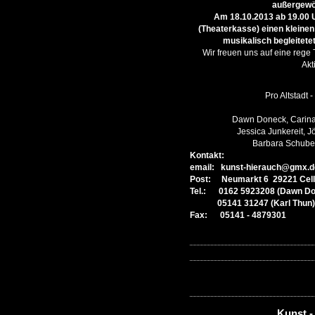
außergewö
Am 18.10.2013 ab 19.00 U
(Theaterkasse) einen kleine
musikalisch begleitete
Wir freuen uns auf eine rege
Akt
Pro Altstadt 
Dawn Doneck, Carina
Jessica Junkereit, J
Barbara Schuber
Kontakt:
email: kunst-hierauch@gmx.d
Post: Neumarkt 6 29221 Cel
Tel.: 0162 5923208 (Dawn D
05141 31247 (Karl Thun)
Fax: 05141 - 4879301
Kunst -