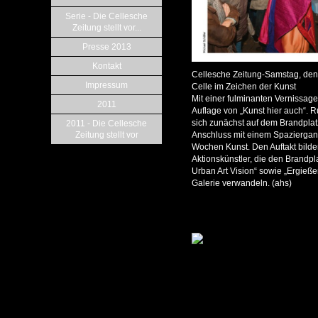
Serie - Die Cellesche
Zeitung stellt vor...
Presse 2013
Kontakt
Cellesche Zeitung-Samstag, den
Impressum
Celle im Zeichen der Kunst
Mit einer fulminanten Vernissage 
2011
Auflage von „Kunst hier auch“. 
sich zunächst auf dem Brandplat
2011 - Die Cellesche
Zeitung stellt vor
Anschluss mit einem Spaziergang
Wochen Kunst. Den Auftakt bilde
Aktionskünstler, die den Brandp
Urban Art Vision“ sowie „Ergießen
Galerie verwandeln. (ahs)