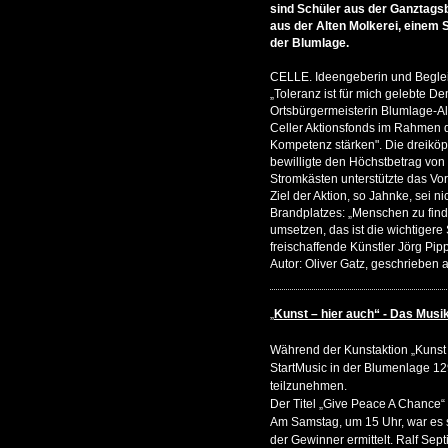
sind Schüler aus der Ganztags
aus der Alten Molkerei, einem S
der Blumlage.
CELLE. Ideengeberin und Begleit
„Toleranz ist für mich gelebte D
Ortsbürgermeisterin Blumlage-Alt
Celler Aktionsfonds im Rahmen 
Kompetenz stärken". Die dreiköp
bewilligte den Höchstbetrag von
Stromkästen unterstützte das Vo
Ziel der Aktion, so Jahnke, sei 
Brandplatzes: „Menschen zu find
umsetzen, das ist die wichtigere 
freischaffende Künstler Jörg Pipp
Autor: Oliver Gatz, geschrieben
„
Kunst – hier auch“ - Das Musikr
Während der Kunstaktion „Kunst 
StartMusic in der Blumenlage 12
teilzunehmen.
Der Titel „Give Peace A Chance“ 
Am Samstag, um 15 Uhr, war es 
der Gewinner ermittelt. Ralf Sep