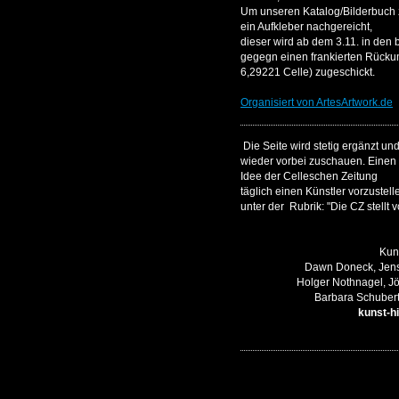
Um unseren Katalog/Bilderbuch z
ein Aufkleber nachgereicht,
dieser wird ab dem 3.11. in den b
gegegn einen frankierten Rücku
6,29221 Celle) zugeschickt.
Organisiert von ArtesArtwork.de
Die Seite wird stetig ergänzt und
wieder vorbei zuschauen. Einen 
Idee der Celleschen Zeitung
täglich einen Künstler vorzustelle
unter der Rubrik: "Die CZ stellt v
Kuns
Dawn Doneck, Jens
Holger Nothnagel, Jö
Barbara Schubert
kunst-h