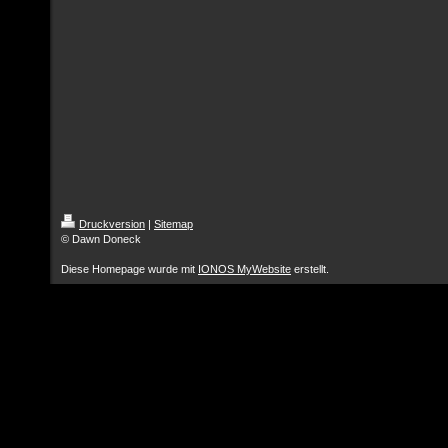
Druckversion
|
Sitemap
© Dawn Doneck
Diese Homepage wurde mit
IONOS MyWebsite
erstellt.