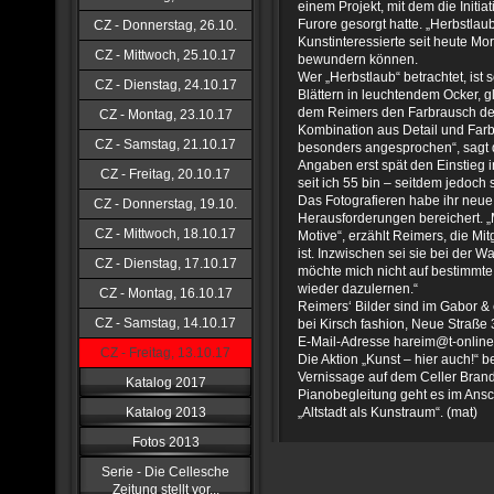
einem Projekt, mit dem die Initia
Furore gesorgt hatte. „Herbstlaub
CZ - Donnerstag, 26.10.
Kunstinteressierte seit heute Mo
CZ - Mittwoch, 25.10.17
bewundern können.
Wer „Herbstlaub“ betrachtet, ist
CZ - Dienstag, 24.10.17
Blättern in leuchtendem Ocker,
dem Reimers den Farbrausch des
CZ - Montag, 23.10.17
Kombination aus Detail und Farb
CZ - Samstag, 21.10.17
besonders angesprochen“, sagt d
Angaben erst spät den Einstieg in
CZ - Freitag, 20.10.17
seit ich 55 bin – seitdem jedoch 
Das Fotografieren habe ihr neue 
CZ - Donnerstag, 19.10.
Herausforderungen bereichert. „
CZ - Mittwoch, 18.10.17
Motive“, erzählt Reimers, die Mi
ist. Inzwischen sei sie bei der Wa
CZ - Dienstag, 17.10.17
möchte mich nicht auf bestimm
wieder dazulernen.“
CZ - Montag, 16.10.17
Reimers‘ Bilder sind im Gabor 
CZ - Samstag, 14.10.17
bei Kirsch fashion, Neue Straße 3
E-Mail-Adresse hareim@t-online.
CZ - Freitag, 13.10.17
Die Aktion „Kunst – hier auch!“ 
Vernissage auf dem Celler Bran
Katalog 2017
Pianobegleitung geht es im Ansc
Katalog 2013
„Altstadt als Kunstraum“. (mat)
Fotos 2013
Serie - Die Cellesche
Zeitung stellt vor...