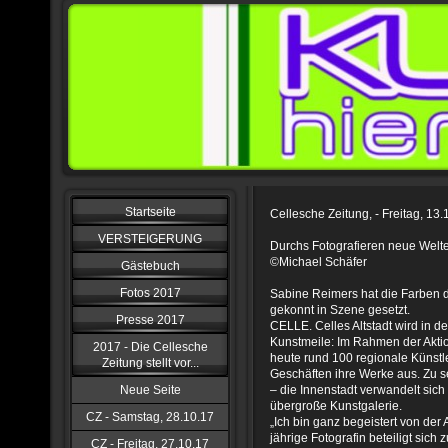
Startseite
Cellesche Zeitung, - Freitag, 13
VERSTEIGERUNG
Durchs Fotografieren neue Welt
©Michael Schäfer
Gästebuch
Fotos 2017
Sabine Reimers hat die Farben 
gekonnt in Szene gesetzt.
Presse 2017
CELLE. Celles Altstadt wird in
Kunstmeile: Im Rahmen der Aktion
2017 - Die Cellesche
heute rund 100 regionale Künstle
Zeitung stellt vor...
Geschäften ihre Werke aus. Zu s
Neue Seite
– die Innenstadt verwandelt sich 
übergroße Kunstgalerie.
CZ - Samstag, 28.10.17
„Ich bin ganz begeistert von der 
jährige Fotografin beteiligt sich 
CZ - Freitag, 27.10.17