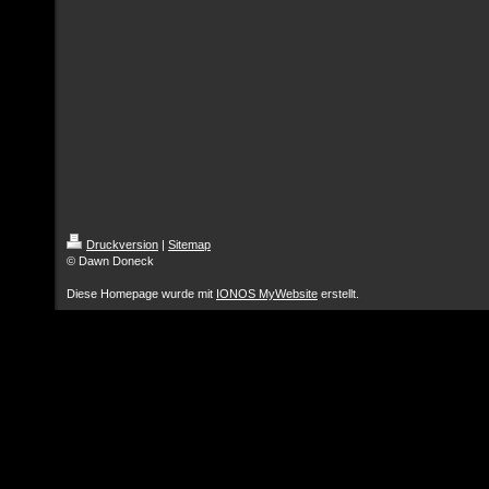
Druckversion
|
Sitemap
© Dawn Doneck
Diese Homepage wurde mit
IONOS MyWebsite
erstellt.