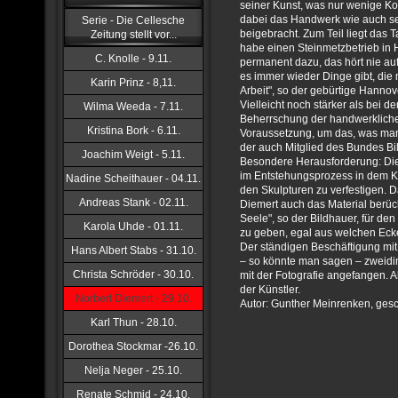
seiner Kunst, was nur wenige Kol
dabei das Handwerk wie auch sei
Serie - Die Cellesche
beigebracht. Zum Teil liegt das T
Zeitung stellt vor...
habe einen Steinmetzbetrieb in H
C. Knolle - 9.11.
permanent dazu, das hört nie auf
es immer wieder Dinge gibt, die
Karin Prinz - 8,11.
Arbeit", so der gebürtige Hannove
Vielleicht noch stärker als bei de
Wilma Weeda - 7.11.
Beherrschung der handwerklichen
Kristina Bork - 6.11.
Voraussetzung, um das, was man 
der auch Mitglied des Bundes Bild
Joachim Weigt - 5.11.
Besondere Herausforderung: Die
im Entstehungsprozess in dem K
Nadine Scheithauer - 04.11.
den Skulpturen zu verfestigen.
Andreas Stank - 02.11.
Diemert auch das Material berück
Seele", so der Bildhauer, für den
Karola Uhde - 01.11.
zu geben, egal aus welchen Eck
Der ständigen Beschäftigung mit 
Hans Albert Stabs - 31.10.
– so könnte man sagen – zweidi
Christa Schröder - 30.10.
mit der Fotografie angefangen. A
der Künstler.
Norbert Diemert - 29.10.
Autor: Gunther Meinrenken, ges
Karl Thun - 28.10.
Dorothea Stockmar -26.10.
Nelja Neger - 25.10.
Renate Schmid - 24.10.