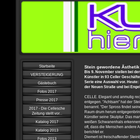
Startseite
Stein gewordene Ästhetik
Bis 9. November stellen bei der
VERSTEIGERUNG
Künstler in 93 Celler Geschäften
Serie eine Auswahl vor. Heute:
Gästebuch
der Neuen Straße und bei Engel
Fotos 2017
CELLE. Elegant und anmutig reck
Presse 2017
entgegen. "Achtsam" hat der Ste
benannt. "Der Spross findet sein
2017 - Die Cellesche
Raum drum herum entgegenbringt.
Zeitung stellt vor...
Künstler seine Skulptur. Das man
Katalog 2017
weißen Schwanenhals erkennen, l
oft, dass die Menschen andere 
Katalog 2013
berichtet er.
Diemert ist freischaffender Stein
Fotos 2013